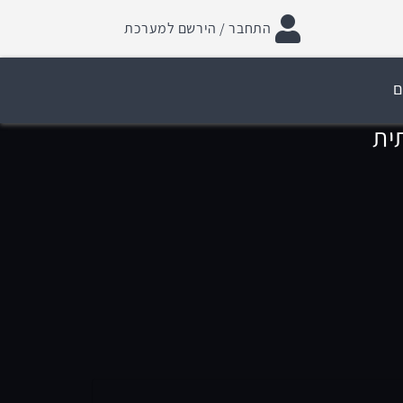
התחבר / הירשם למערכת
ם
ית