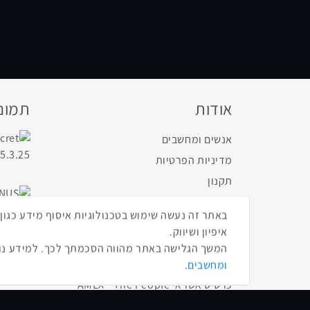
אודות
תמונו
אנשים ומחשבים
מדיניות הפרטיות
תקנון
הצהרת נגישות
About Us
איפיון ושיווק.
פורטל החדשות
המשך הגלישה באתר מהווה הסכמתך לכך. למידע נוס
DailyMaily
ומחשבים
.
כרטיס אשראי AMEX - The People
נצפיתם באירועי אנשים ומחשבים